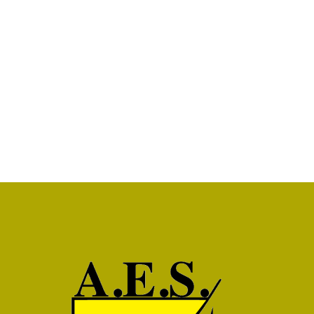
2850
+
Professores
700
+
Pessoal Não Docente