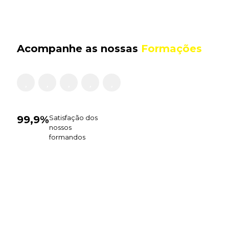
Acompanhe as nossas
Formações
99,9%
Satisfação dos
nossos
formandos
Julho 31,
Junho 30,
Junho 30,
Junho 25,
2026
2026
2026
2026
Atendimento
(ACD) AE
(ADIADO)
AE
ao
Monte da
AE Leal
Ferreira
Público –
Lua –
da
de Castro