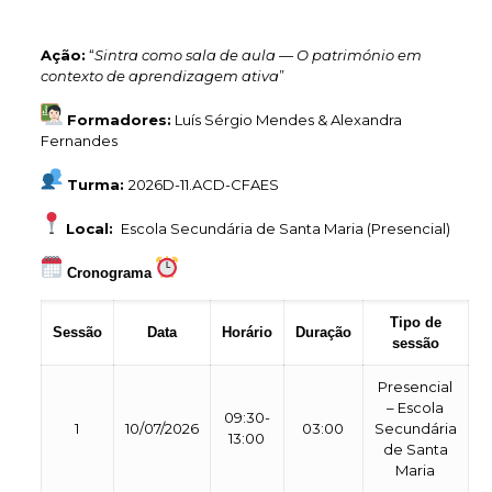
Ação:
“
Sintra como sala de aula — O património em
contexto de aprendizagem ativa
”
Formadores:
Luís Sérgio Mendes & Alexandra
Fernandes
Turma:
2026D-11.ACD-CFAES
Local:
Escola Secundária de Santa Maria (Presencial)
Cronograma
Tipo de
Sessão
Data
Horário
Duração
sessão
Presencial
–
Escola
09:30-
1
10/07/2026
03:00
Secundária
13:00
de Santa
Maria