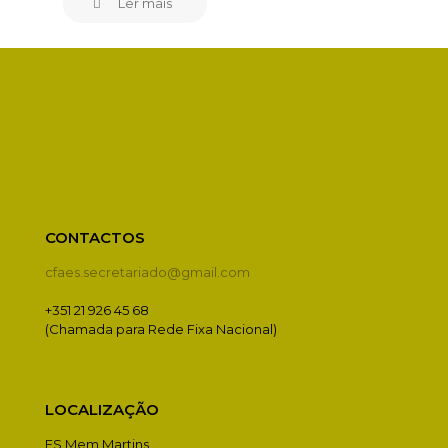
Ler mais
CONTACTOS
cfaes.secretariado@gmail.com
+351 21 926 45 68
(Chamada para Rede Fixa Nacional)
LOCALIZAÇÃO
ES Mem Martins