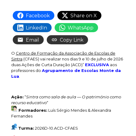
Facebook
Share on X
LinkedIn
WhatsApp
Email
Copy Link
O
Centro de Formação da Associação de Escolas de
Sintra
(CFAES) vai realizar nos dias 9 e 10 de julho de 2026
duas Ações de Curta Duração (ACD)”
EXCLUSIVA
aos
professores do
Agrupamento de Escolas Monte da
Lua
.
Ação:
“
Sintra como sala de aula — O património como
recurso educativo
“
Formadores:
Luís Sérgio Mendes & Alexandra
Fernandes
Turma:
2026D-10.ACD-CFAES