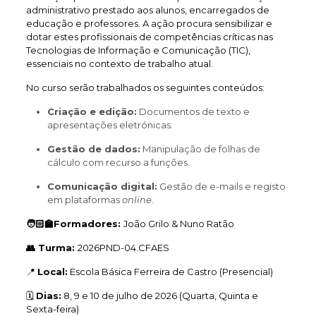
administrativo prestado aos alunos, encarregados de
educação e professores. A ação procura sensibilizar e
dotar estes profissionais de competências críticas nas
Tecnologias de Informação e Comunicação (TIC),
essenciais no contexto de trabalho atual.
No curso serão trabalhados os seguintes conteúdos:
Criação e edição:
Documentos de texto e
apresentações eletrónicas.
Gestão de dados:
Manipulação de folhas de
cálculo com recurso a funções.
Comunicação digital:
Gestão de e-mails e registo
em plataformas
online
.
🧑🏻‍🏫Formadores:
João Grilo & Nuno Ratão
👥 Turma:
2026PND-04.CFAES
📍
Local:
Escola Básica Ferreira de Castro (Presencial)
🗓️
Dias:
8, 9 e 10 de julho de 2026 (Quarta, Quinta e
Sexta-feira)