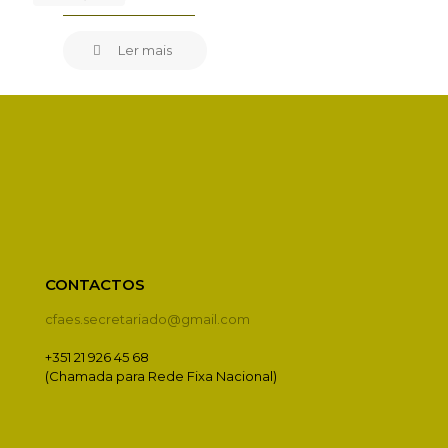
Ler mais
CONTACTOS
cfaes.secretariado@gmail.com
+351 21 926 45 68
(Chamada para Rede Fixa Nacional)