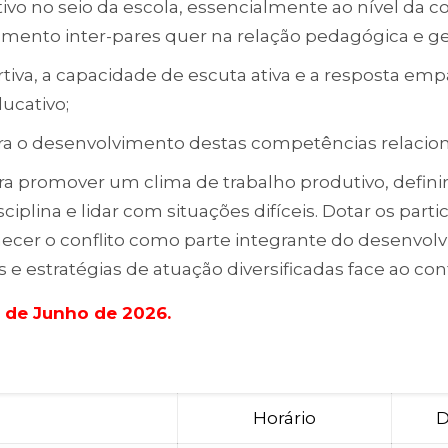
vo no seio da escola, essencialmente ao nível da c
amento inter-pares quer na relação pedagógica e ges
rtiva, a capacidade de escuta ativa e a resposta em
ucativo;
ara o desenvolvimento destas competências relacion
para promover um clima de trabalho produtivo, defin
disciplina e lidar com situações difíceis. Dotar os 
hecer o conflito como parte integrante do desenvo
s e estratégias de atuação diversificadas face ao con
2 de Junho de 2026.
Horário
D