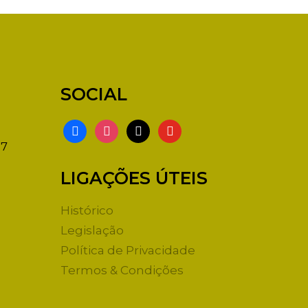
SOCIAL
facebook
instagram
x
youtube
87
LIGAÇÕES ÚTEIS
Histórico
Legislação
Política de Privacidade
Termos & Condições