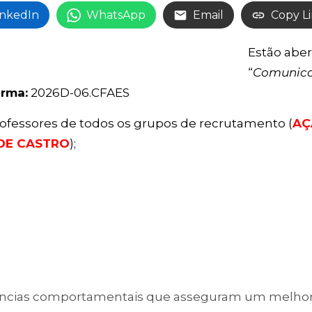
inkedIn
WhatsApp
Email
Copy L
Estão aber
“
Comunicaç
rma:
2026D-06.CFAES
rofessores de todos os grupos de recrutamento (
AÇ
DE CASTRO
);
petências comportamentais que asseguram um melh