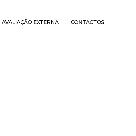
AVALIAÇÃO EXTERNA
CONTACTOS
Início
Formação
Comunicação Positiva e Prevenção de
Conflitos