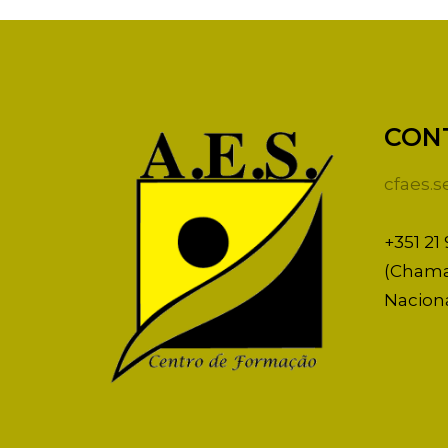
CON
cfaes.
+351 21
(Chama
Naciona